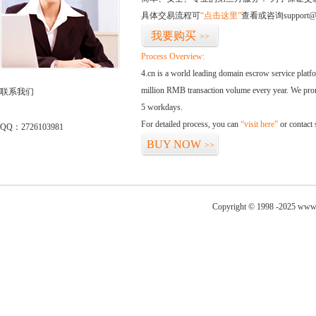
具体交易流程可
“点击这里”
查看或咨询support@
我要购买
>>
Process Overview:
4.cn is a world leading domain escrow service plat
million RMB transaction volume every year. We promi
联系我们
5 workdays.
For detailed process, you can
“visit here”
or contact
QQ：2726103981
BUY NOW
>>
Copyright © 1998 -2025 www.e