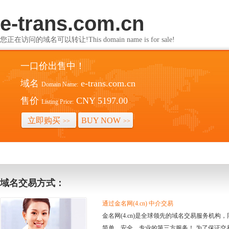
e-trans.com.cn
您正在访问的域名可以转让!This domain name is for sale!
一口价出售中！
域名
e-trans.com.cn
Domain Name:
售价
CNY 5197.00
Listing Price:
立即购买
BUY NOW
>>
>>
域名交易方式：
通过金名网(4.cn) 中介交易
金名网(4.cn)是全球领先的域名交易服务机
简单、安全、专业的第三方服务！ 为了保证交